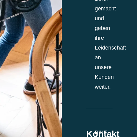
gemacht
und
geben
ihre
Leidenschaft
an
unsere
Kunden
weiter.
Kontakt
BIKE