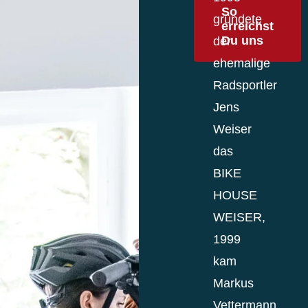
So
gründete
erreichst
Du uns
der
ehemalige
Radsportler
Jens
Weiser
das
BIKE
HOUSE
WEISER,
1999
kam
Markus
Vettermann,